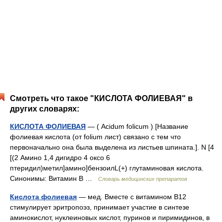
Смотреть что такое "КИСЛОТА ФОЛИЕВАЯ" в
других словарях:
КИСЛОТА ФОЛИЕВАЯ
— ( Acidum folicum ) [Название
фолиевая кислота (от folium лист) связано с тем что
первоначально она была выделена из листьев шпината.]. N [4
[(2 Амино 1,4 дигидро 4 оксо 6
птеридил)метил]амино]бензоилL(+) глутаминовая кислота.
Синонимы: Витамин В …
Словарь медицинских препаратов
Кислота фолиевая
— мед. Вместе с витамином В12
стимулирует эритропоэз, принимает участие в синтезе
аминокислот, нуклеиновых кислот, пуринов и пиримидинов, в