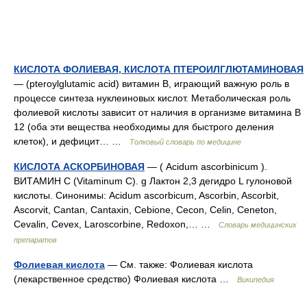
КИСЛОТА ФОЛИЕВАЯ, КИСЛОТА ПТЕРОИЛГЛЮТАМИНОВАЯ
— (pteroylglutamic acid) витамин В, играющий важную роль в
процессе синтеза нуклеиновых кислот. Метаболическая роль
фолиевой кислоты зависит от наличия в организме витамина В
12 (оба эти вещества необходимы для быстрого деления
клеток), и дефицит… …
Толковый словарь по медицине
КИСЛОТА АСКОРБИНОВАЯ
— ( Аcidum ascorbinicum ).
ВИТАМИН С (Vitaminum С). g Лактон 2,3 дегидро L гулоновой
кислоты. Синонимы: Acidum ascorbicum, Ascorbin, Ascorbit,
Ascorvit, Cantan, Cantaxin, Cebione, Cecon, Celin, Ceneton,
Cevalin, Cevex, Laroscorbine, Redoxon,… …
Словарь медицинских
препаратов
Фолиевая кислота
— См. также: Фолиевая кислота
(лекарственное средство) Фолиевая кислота …
Википедия