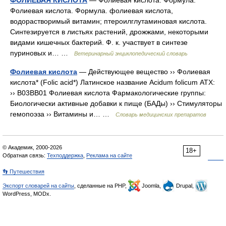
ФОЛИЕВАЯ КИСЛОТА
— Фолиевая кислота. Формула.
Фолиевая кислота. Формула. фолиевая кислота,
водорастворимый витамин; птероилглутаминовая кислота.
Синтезируется в листьях растений, дрожжами, некоторыми
видами кишечных бактерий. Ф. к. участвует в синтезе
пуриновых и… …
Ветеринарный энциклопедический словарь
Фолиевая кислота
— Действующее вещество ›› Фолиевая
кислота* (Folic acid*) Латинское название Acidum folicum АТХ:
›› B03BB01 Фолиевая кислота Фармакологические группы:
Биологически активные добавки к пище (БАДы) ›› Стимуляторы
гемопоэза ›› Витамины и… …
Словарь медицинских препаратов
© Академик, 2000-2026
18+
Обратная связь:
Техподдержка
,
Реклама на сайте
👣 Путешествия
Экспорт словарей на сайты
, сделанные на PHP,
Joomla,
Drupal,
WordPress, MODx.