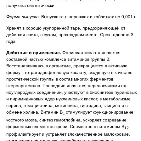
получена синтетически.
Форма выпуска
.
Выпускают в порошках и таблетках по 0,001 г.
Хранят в хорошо укупоренной таре, предохраняющей от
действия света, в сухом, прохладном месте. Срок годности 3
года.
Действие и применение.
Фолиевая кислота является
составной частью комплекса витаминов группы В.
Восстанавливаясь в организме, превращается в активную
форму - тетрагидрофолиевую кислоту, входящую в качестве
простетической группы в состав многих ферментов,
птеропротеидов. Последние являются переносчиками од-
ноуглеродных соединений, участвуют в биосинтезе пуриновых
и пиримидиновых ядер нуклеиновых кислот, в метаболизме
серина, гомацистеина, метионина, гистидина, глицина и в
обмене холина. Витамин В
стимулирует функционирование
с
костного мозга, синтез гемоглобина, ускоряет созревание
форменных элементов крови. Совместно с витамином В
12
профилактирует и устраняет злокачественное малокровие,
стимулирует эритропоэз, способствует созреванию