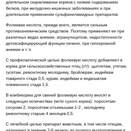
длительном скармливании кормов с низким содержанием
белков, при желудочно-кишечных заболеваниях и при
длительном применении сульфаниламидных препаратов.
Фолиевая кислота, прежде всего, является сильным
противоанемическим средством. Поэтому применяют ее при
различных видах анемии, агранулоцитозе, недостаточности
детоксифицирующей функции печени, при гипохромной
анемии и т. п.
С профилактической целью фолиевую кислоту добавляют в
корма для сельскохозяйственных птиц (г/т): цыплятам, утятам,
гусятам, ремонтному молодняку, бройлерам, индейкам
товарного стада 0,5, курам, индейкам и индюшатам
племенного стада 1,5.
В комбикорма для свиней фолиевую кислоту вносят в
следующих количествах (мг/кг сухого корма): поросятам-
сосунам 2, поросятам-отъемышам 1-2
,
молодняку
ремонтному старше 4 месяцев 0,5.
С лечебной целью препарат животным, в том числе птицам,
назначают в течение 2-6 недель до полного выздоровления в